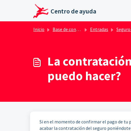
Ir al contenido principal
Centro de ayuda
Inicio
Base de conocimientos
Entradas
Seguro de anulación 
La contratación
puedo hacer?
Si en el momento de confirmar el pago de tu p
acabar la contratación del seguro poniéndot