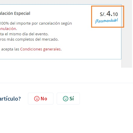
artículo?
No
Sí