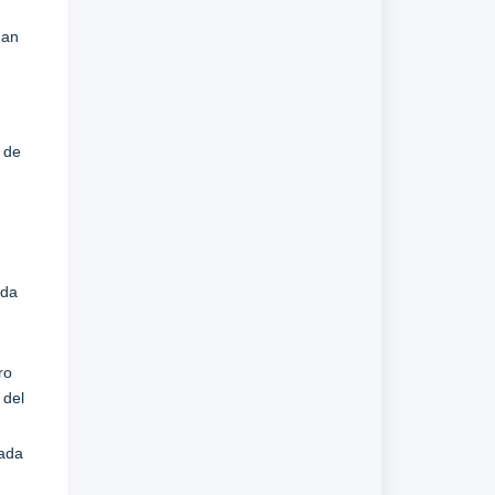
dan
 de
ada
ro
 del
cada