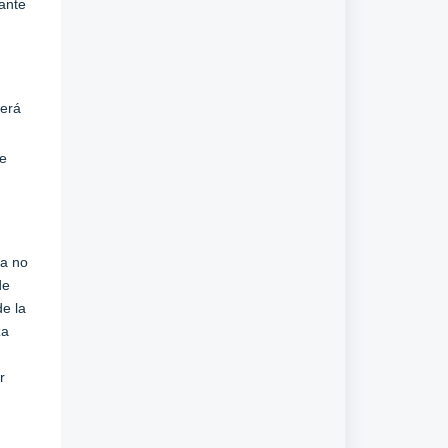
ante
berá
re
na no
de
de la
za
r