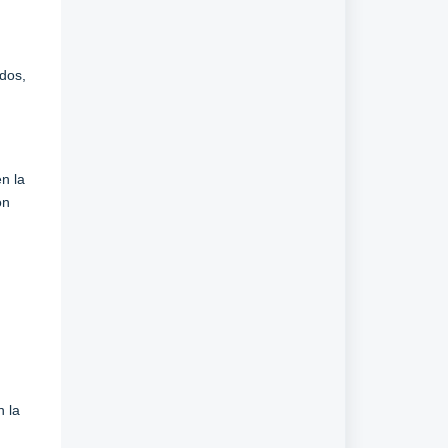
dos,
n la
ón
n la