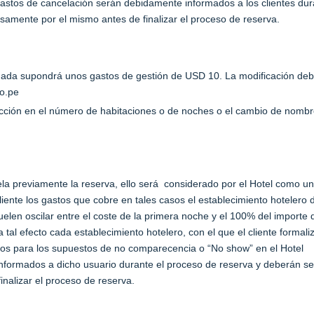
gastos de cancelación serán debidamente informados a los clientes dur
amente por el mismo antes de finalizar el proceso de reserva.
rmada supondrá unos gastos de gestión de USD 10. La modificación de
lo.pe
cción en el número de habitaciones o de noches o el cambio de nomb
cela previamente la reserva, ello será considerado por el Hotel como u
iente los gastos que cobre en tales casos el establecimiento hotelero 
elen oscilar entre el coste de la primera noche y el 100% del importe 
a tal efecto cada establecimiento hotelero, con el que el cliente formali
stos para los supuestos de no comparecencia o “No show” en el Hotel
nformados a dicho usuario durante el proceso de reserva y deberán se
nalizar el proceso de reserva.