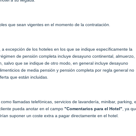
hotel a su llegada.
ables que sean vigentes en el momento de la contratación.
 a excepción de los hoteles en los que se indique específicamente la
el régimen de pensión completa incluye desayuno continental, almuerzo,
n, salvo que se indique de otro modo, en general incluye desayuno
limenticios de media pensión y pensión completa por regla general no
ferta que están incluidas.
s como llamadas telefónicas, servicios de lavandería, minibar, parking, e
 cliente pueda anotar en el campo
"Comentarios para el Hotel"
, ya qu
drían suponer un coste extra a pagar directamente en el hotel.