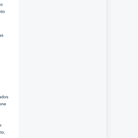
to
nto
as
iados
pone
e
to,