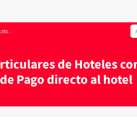
abitación
rticulares de Hoteles co
de Pago directo al hotel