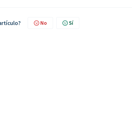
artículo?
No
Sí