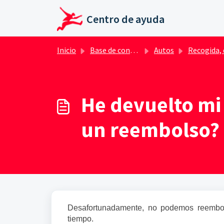
Ir al contenido principal
Centro de ayuda
Inicio
Base de conocimientos
Autos
Recogida, devolución y uso del vehíc
He devuelto mi
un reembolso?
Desafortunadamente, no podemos reembols
tiempo.