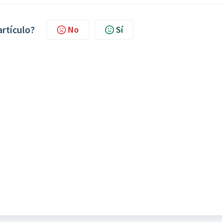
artículo?
No
Sí