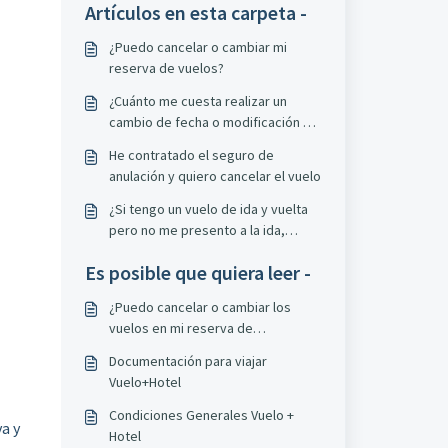
Artículos en esta carpeta -
¿Puedo cancelar o cambiar mi
reserva de vuelos?
¿Cuánto me cuesta realizar un
cambio de fecha o modificación en
mi boleto aéreo?
He contratado el seguro de
anulación y quiero cancelar el vuelo
¿Si tengo un vuelo de ida y vuelta
pero no me presento a la ida,
puedo utilizar el regreso?
Es posible que quiera leer -
¿Puedo cancelar o cambiar los
vuelos en mi reserva de
Vuelo+Hotel?
Documentación para viajar
Vuelo+Hotel
Condiciones Generales Vuelo +
a y
Hotel