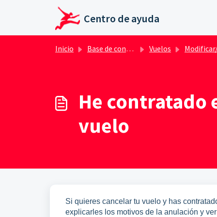
Ir al contenido principal
Centro de ayuda
Inicio
Base de conocimientos
Vuelos
Modificar/ Cancelar 
He contratado e
vuelo
Si quieres cancelar tu vuelo y has contrata
explicarles los motivos de la anulación y ver