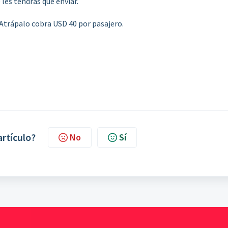
les tendrás que enviar.
Atrápalo cobra USD 40 por pasajero.
artículo?
No
Sí