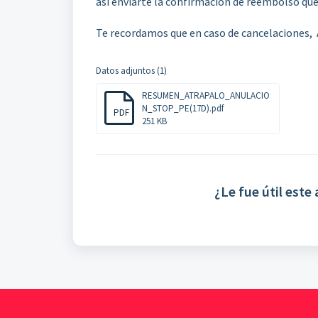
así enviarte la confirmación de reembolso que 
Te recordamos que en caso de cancelaciones, 
Datos adjuntos (1)
RESUMEN_ATRAPALO_ANULACIO
N_STOP_PE(17D).pdf
PDF
251 KB
¿Le fue útil este 