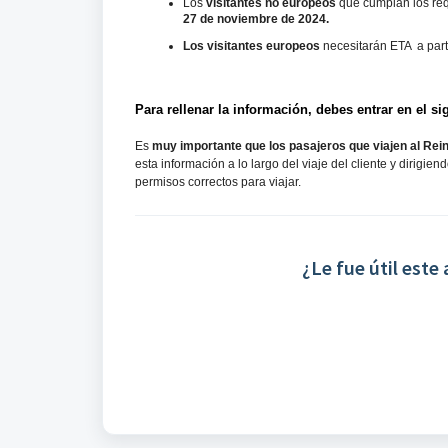
Los
visitantes no europeos
que cumplan los req
27 de noviembre de 2024.
Los visitantes europeos
necesitarán ETA a parti
Para rellenar la información, debes entrar en el si
Es
muy importante que los pasajeros que viajen al Rei
esta información a lo largo del viaje del cliente y dirigien
permisos correctos para viajar.
¿Le fue útil este 