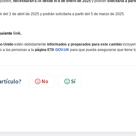
uisitos,
necesitarán ETA desde el 8 de enero de 2025
y podrán
solicitarla a parti
r del 2 de abril de 2025 y podrán solicitarla a partir del 5 de marzo de 2025.
guiente
link
.
no Unido
estén debidamente
informados y preparados para este cambio
incluye
do
a las personas a la
página ETA
GOV.UK
para que pueda asegurarse que tiene l
artículo?
No
Sí