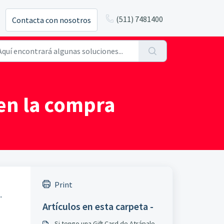
(511) 7481400
Contacta con nosotros
o en la compra
Print
.
Artículos en esta carpeta -
Si tengo una Gift Card de Atrápalo,