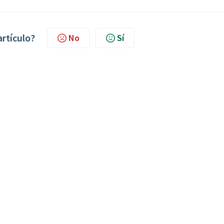
artículo?
No
Sí