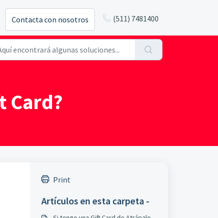
(511) 7481400
Contacta con nosotros
t Card?
Print
Artículos en esta carpeta -
Si tengo una Gift Card de Atrápalo,