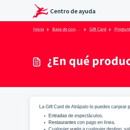
Ir al contenido principal
Centro de ayuda
Inicio
Base de conocimientos
Gift Card
Preguntas frecuentes Gift 
¿En qué product
La Gift Card
de Atrápalo lo puedes canjear p
Entradas
de espectáculos.
Restaurantes
con pago en linea.
Cualquier
vuelo
a cualquier destino, sa