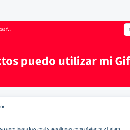
Card Atrápalo
os puedo utilizar mi Gif
or:
lvo aerolíneas low cost y aerolíneas como Avianca y Latam.